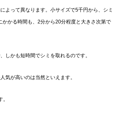
さによって異なります。小サイズで
5
千円から、シミ
にかかる時間も、
2
分から
20
分程度と大きさ次第で
で、しかも短時間でシミを取れるのです。
の人気が高いのは当然といえます。
す。