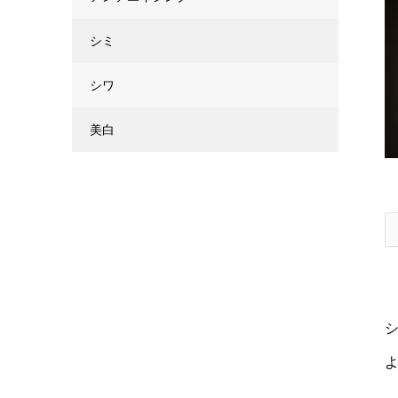
シミ
シワ
美白