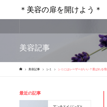
＊美容の扉を開けよう＊
美容記事
美容記事
シミ
シミにはレーザーがいい？選ばれる理
ホーム
最近の記事
アンチエイジングと