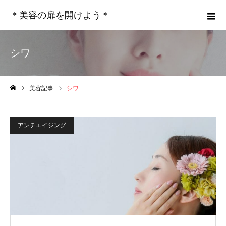
＊美容の扉を開けよう＊
シワ
美容記事
シワ
ホーム
アンチエイジング