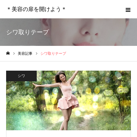
＊美容の扉を開けよう＊
シワ取りテープ
美容記事
シワ取りテープ
ホーム
シワ