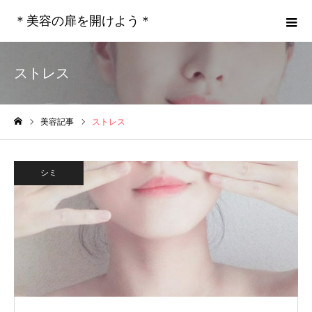
＊美容の扉を開けよう＊
ストレス
美容記事
ストレス
ホーム
シミ