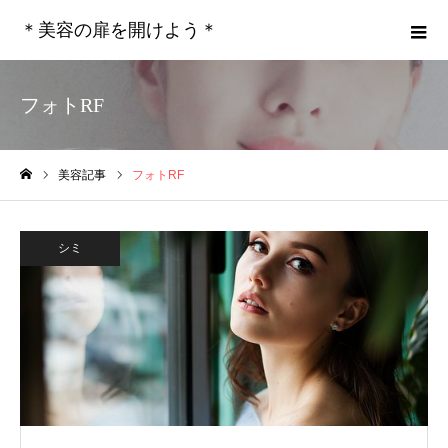
＊美容の扉を開けよう＊
フォトRF
美容記事
フォトRF
ホーム
シミ