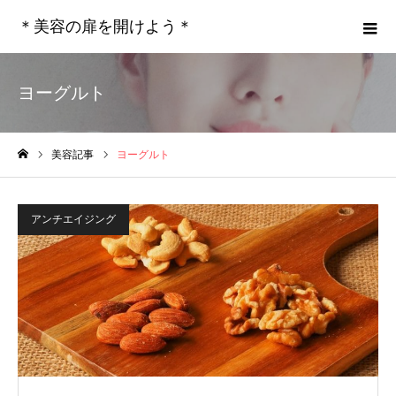
＊美容の扉を開けよう＊
ヨーグルト
美容記事
ヨーグルト
ホーム
アンチエイジング