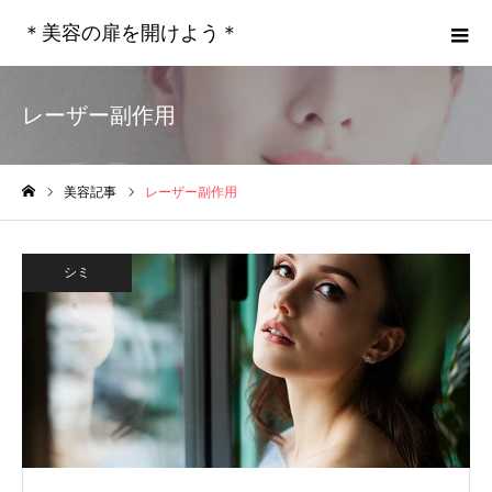
＊美容の扉を開けよう＊
レーザー副作用
美容記事
レーザー副作用
ホーム
シミ