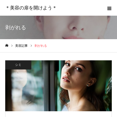
＊美容の扉を開けよう＊
剥がれる
美容記事
剥がれる
ホーム
シミ