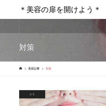
＊美容の扉を開けよう＊
対策
美容記事
対策
ホーム
シミ