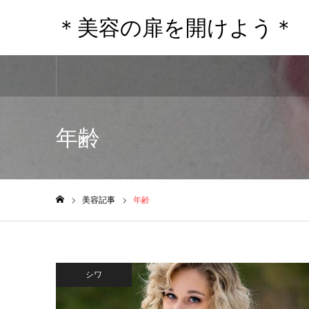
＊美容の扉を開けよう＊
年齢
美容記事
年齢
ホーム
シワ