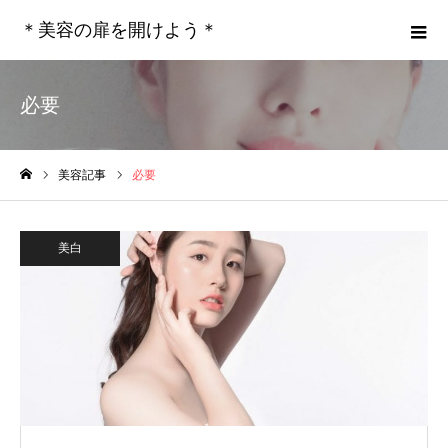
＊美容の扉を開けよう＊
必要
美容記事
必要
ホーム
美白