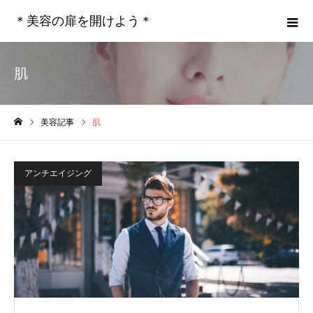
＊美容の扉を開けよう＊
肌
美容記事
肌
ホーム
アンチエイジング