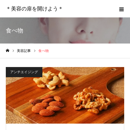
＊美容の扉を開けよう＊
食べ物
美容記事
食べ物
ホーム
アンチエイジング